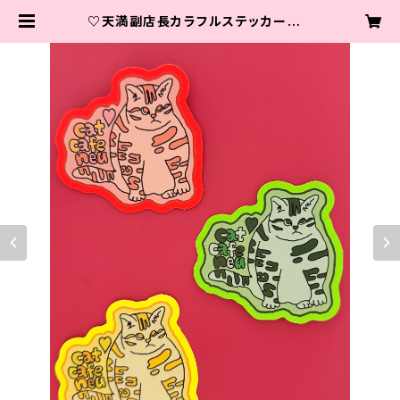
♡天満副店長カラフルステッカー♡C
olorful Tenma, Our Assistant
Manager Sticker♡ | 保護猫カフ
ェneu。