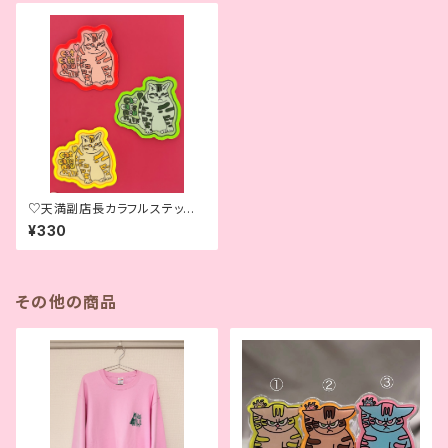
♡天満副店長カラフルステッカ
ー♡Colorful Tenma, Our A
¥330
ssistant Manager Sticker♡
その他の商品