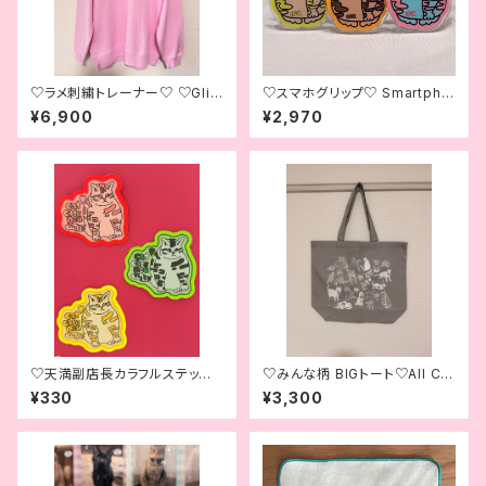
♡ラメ刺繍トレーナー♡ ♡Glitt
♡スマホグリップ♡ Smartpho
er Embroidered Sweatshirt
ne Grip♡
¥6,900
¥2,970
♡
♡天満副店長カラフルステッカ
♡みんな柄 BIGトート♡All Cat
ー♡Colorful Tenma, Our A
s BIG Tote Bag♡
¥330
¥3,300
ssistant Manager Sticker♡