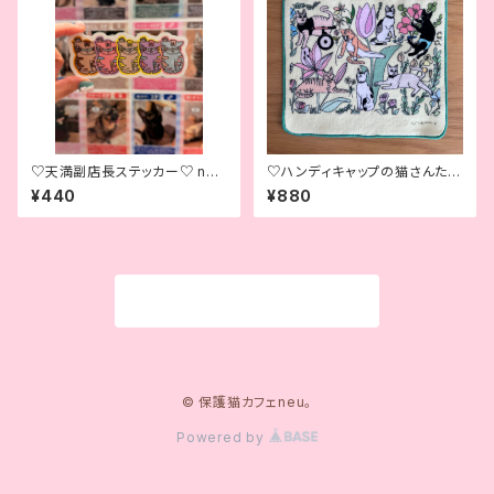
♡天満副店長ステッカー♡ ne
♡ハンディキャップの猫さんたち
u. Assistant Manager Stick
のハンカチ♡ ♡Special Ne
¥440
¥880
er♡
eds Cats Handkerchief♡
商品一覧に戻る
© 保護猫カフェneu。
Powered by