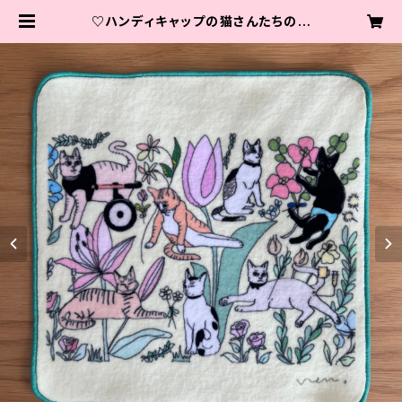
♡ハンディキャップの猫さんたちのハ
ンカチ♡ ♡Special Needs Cat
s Handkerchief♡ | 保護猫カフェ
neu。