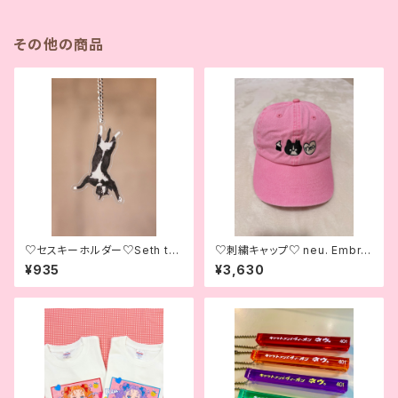
その他の商品
♡セスキーホルダー♡Seth th
♡刺繍キャップ♡ neu. Embroi
e Sales Manager Keychain
dered Cap♡
¥935
¥3,630
♡