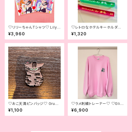
♡リリーちゃんTシャツ♡ Lily
♡レトロなホテルキーホルダー
& Seth, Our Sales Manager
♡Retro Hotel Key Tag♡
¥3,960
¥1,320
T-shirt♡
♡おこ天満ピンバッジ♡ Grum
♡ラメ刺繍トレーナー♡ ♡Glitt
py Tenma Pin Badge♡
er Embroidered Sweatshirt
¥1,100
¥6,900
♡