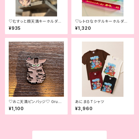
♡むすっと顔天満キーホルダー
♡レトロなホテルキーホルダー
♡ ♡Grumpy Tenma Keych
♡Retro Hotel Key Tag♡
¥935
¥1,320
ain♡
♡おこ天満ピンバッジ♡ Grum
あにまるTシャツ
py Tenma Pin Badge♡
¥1,100
¥3,960
商品一覧に戻る