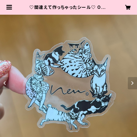
♡間違えて作っちゃったシール♡ Oop
s Sticker♡ | 保護猫カフェneu。