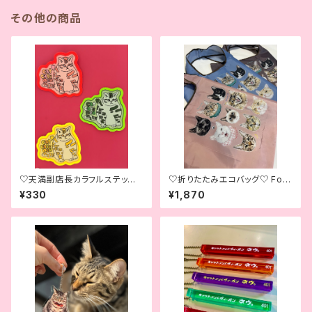
その他の商品
♡天満副店長カラフルステッカ
♡折りたたみエコバッグ♡ Fold
ー♡Colorful Tenma, Our A
able Shopping Bag♡
¥330
¥1,870
ssistant Manager Sticker♡