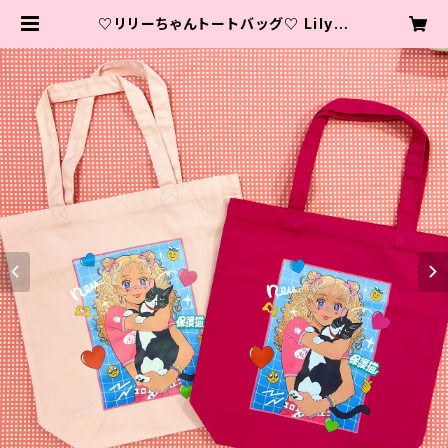
♡リリーちゃんトートバッグ♡ Lily &
Seth the Sales Manager Tote
Bag♡ | 保護猫カフェneu。