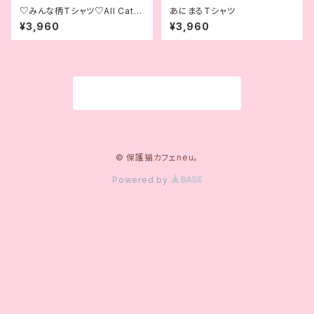
♡みんな柄Tシャツ♡All Cats
あにまるTシャツ
T-shirt♡
¥3,960
¥3,960
商品一覧に戻る
© 保護猫カフェneu。
Powered by