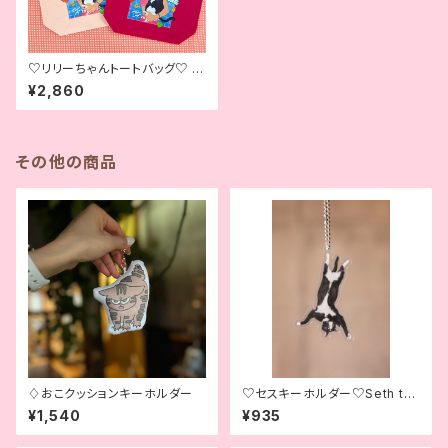
♡リリーちゃんトートバッグ♡ Li
ly & Seth the Sales Manag
¥2,860
er Tote Bag♡
その他の商品
♢おこクッションキーホルダー
♡セスキーホルダー♡Seth th
e Sales Manager Keychain
¥1,540
¥935
♡